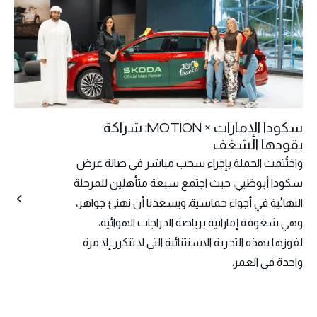
سكودا الإمارات × MOTION: شراكة
يقودها الشغف
واختُتمت الحملة بإجراء سحب مباشر في صالة عرض
سكودا أبوظبي، حيث اجتمع سبعة متأهلين للمرحلة
النهائية في أجواء حماسية. ويسعدنا أن نهنئ جواهر،
وهي شغوفة إماراتية برياضة الدراجات الهوائية،
لفوزها بهذه التجربة الاستثنائية التي لا تتكرر إلا مرة
واحدة في العمر.