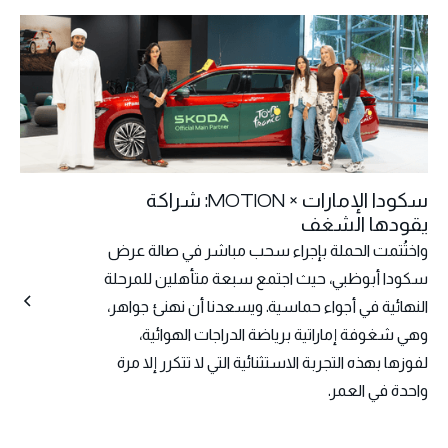
سكودا الإمارات × MOTION: شراكة
يقودها الشغف
واختُتمت الحملة بإجراء سحب مباشر في صالة عرض
سكودا أبوظبي، حيث اجتمع سبعة متأهلين للمرحلة
النهائية في أجواء حماسية. ويسعدنا أن نهنئ جواهر،
وهي شغوفة إماراتية برياضة الدراجات الهوائية،
لفوزها بهذه التجربة الاستثنائية التي لا تتكرر إلا مرة
واحدة في العمر.