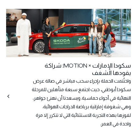
سكودا الإمارات × MOTION: شراكة
يقودها الشغف
واختُتمت الحملة بإجراء سحب مباشر في صالة عرض
سكودا أبوظبي، حيث اجتمع سبعة متأهلين للمرحلة
النهائية في أجواء حماسية. ويسعدنا أن نهنئ جواهر،
وهي شغوفة إماراتية برياضة الدراجات الهوائية،
لفوزها بهذه التجربة الاستثنائية التي لا تتكرر إلا مرة
واحدة في العمر.