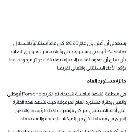
يسعدني أن أعلن بأن عام 2023 كان عاماً استثنائياً بالنسبة ل
Porsche أبوظبي ومجموعة علي وأولاده. نحن فخورون للغاية
بأن نعلن أن جهودنا قد تم الاعتراف بها بثلاث جوائز مرموقة، مما
يؤكد الأداء الاستثنائي والتفاني لفريقنا.
جائزة مستورد العام
في منطقة تشهد منافسة شديدة، تم تكريم Porsche أبوظبي
والعين بجائزة مستورد العام المرموقة حيث تشهد هذه الجائزة
على أدائنا الاستثنائي عبر كل مؤشرات الأداء الرئيسية والتطور
القوي في مبيعاتنا لكل من المركبات الجديدة والمستعملة.
لقد أكدنا مجددًا مكانتنا الرائدة من خلال تقديم رضا العملاء الذي لا