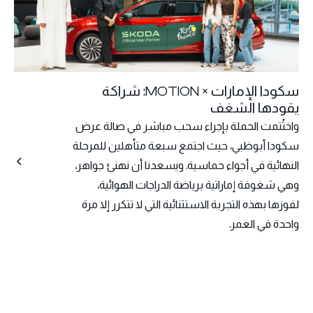
سكودا الإمارات × MOTION: شراكة
يقودها الشغف
واختُتمت الحملة بإجراء سحب مباشر في صالة عرض
سكودا أبوظبي، حيث اجتمع سبعة متأهلين للمرحلة
النهائية في أجواء حماسية. ويسعدنا أن نهنئ جواهر،
وهي شغوفة إماراتية برياضة الدراجات الهوائية،
لفوزها بهذه التجربة الاستثنائية التي لا تتكرر إلا مرة
واحدة في العمر.