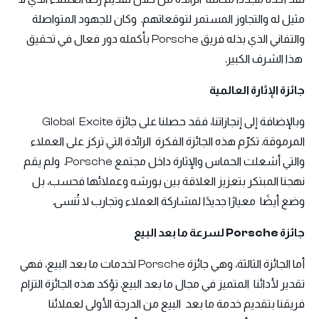
مثيل له والتجاوز المستمر لتوقعاتهم. وكان للجهود المتواصلة
والتفاني الذي بذله فريق Porsche بأكمله دور فعال في تحقيق
هذا الشرف الكبير.
جائزة الإثارة العالمية
وبالإضافة إلى إنجازاتنا، فقد حصلنا على جائزة Global Excite
المرموقة. تكرّم هذه الجائزة الفكرة الرائدة التي تركز على العملاء
والتي أشعلت الحماس والإثارة داخل مجتمع Porsche. ولم يقم
نهجنا المبتكر بتعزيز العلاقة بين بورشه وعملائها فحسب، بل
وضع أيضًا معيارًا جديدًا لمشاركة العملاء وتجارب لا تُنسى.
جائزة Porsche لسرعة ما بعد البيع
أما الجائزة الثالثة، وهي جائزة Porsche لخدمات ما بعد البيع، فهي
تقدير لأدائنا المتميز في مجال ما بعد البيع. تؤكد هذه الجائزة التزام
فريقنا بتقديم خدمة ما بعد البيع من الدرجة الأولى لعملائنا