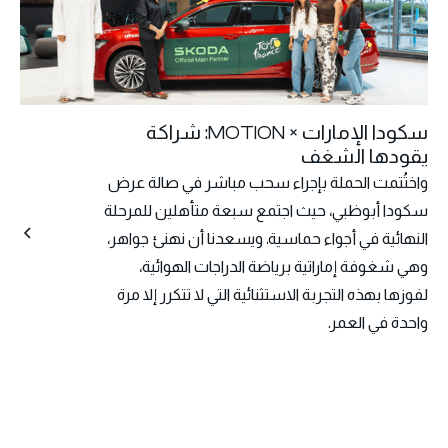
سكودا الإمارات × MOTION: شراكة
يقودها الشغف
واختُتمت الحملة بإجراء سحب مباشر في صالة عرض
سكودا أبوظبي، حيث اجتمع سبعة متأهلين للمرحلة
النهائية في أجواء حماسية. ويسعدنا أن نهنئ جواهر،
وهي شغوفة إماراتية برياضة الدراجات الهوائية،
لفوزها بهذه التجربة الاستثنائية التي لا تتكرر إلا مرة
واحدة في العمر.