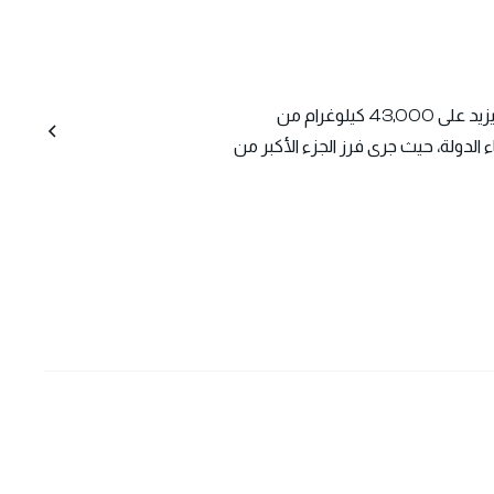
وخلال عام 2024، شارك أكثر من 83,000 متطوع في إزالة ما يزيد على 43,000 كيلوغرام من
الدولة، حيث جرى فرز الجزء الأكبر من