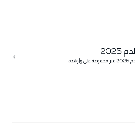
2025
اده.