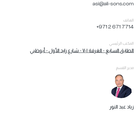
asi@ali-sons.com
الهاتف
+971 2 671 7714
المكتب الرئيسي
الطابق السابع - الغرفة ۷۰۱ - شارع زايد الأول - أبوظبي
مدير القسم
زياد عبد النور