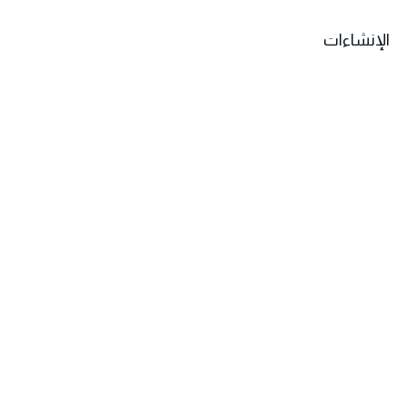
الإنشاءات
شركة علي و أولاده للمقاولات
إمارات الأولى للمقاولات