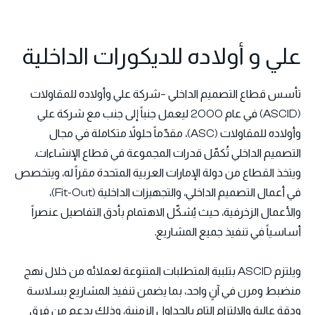
علي و أولاده للديكورات الداخلية
تأسس قطاع التصميم الداخلي –شركة علي وأولاده للمقاولات
(ASCID) في عام 2000 ليعمل جنباً إلى جنب مع شركة علي
وأولاده للمقاولات (ASC)، مقدّماً حلولاً متكاملة في مجال
التصميم الداخلي تُكمّل قدرات المجموعة في قطاع الإنشاءات.
ويتخذ القطاع من دولة الإمارات العربية المتحدة مقراً له، ويتخصص
في أعمال التصميم الداخلي، والتجهيزات الداخلية (Fit-Out)،
والأعمال الزخرفية، حيث يُشكّل الاهتمام بأدق التفاصيل عنصراً
أساسياً في تنفيذ جميع المشاريع.
ويلتزم ASCID بتلبية المتطلبات المتنوعة لعملائه من خلال نهج
منضبط ومرن في آنٍ واحد، بما يضمن تنفيذ المشاريع بسلاسة
ودقة عالية والالتزام التام بالجداول الزمنية، وذلك بدعم من فرق